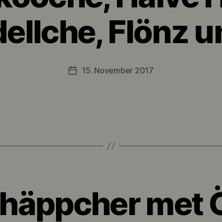
dellche, Flönz u
15. November 2017
Veröffentlichungsdatum
häppcher met Ö