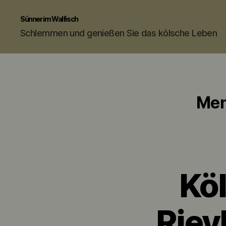
Sünner im Walfisch
Schlemmen und genießen Sie das kölsche Leben
Men
Köl
Riev