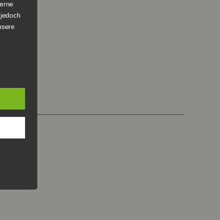
terne
 jedoch
nsere