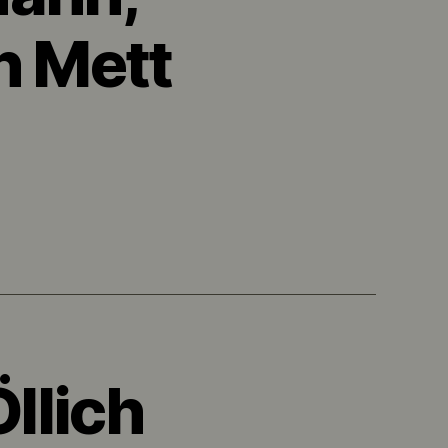
n Mett
llich