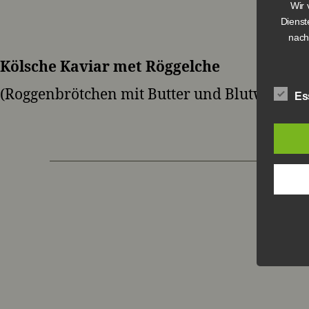
Wir 
Dienst
nach
Kölsche Kaviar met Röggelche
(Roggenbrötchen mit Butter und Blutwurst)
Es