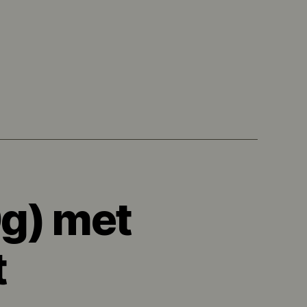
0g) met
t