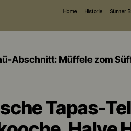
Home
Historie
Sünner B
ü-Abschnitt:
Müffele zom Süff
sche Tapas-Tel
kooche, Halve 