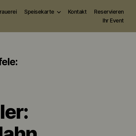
rauerei
Speisekarte
Kontakt
Reservieren
Ihr Event
ele:
ler:
Hahn,