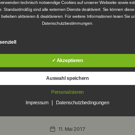
verwenden technisch notwendige Cookies auf unserer Webseite sowie ex
15. November 2017
Veröffentlichungsdatum
e. Standardmäßig sind alle externen Dienste deaktiviert. Sie können diese
 belieben aktivieren & deaktivieren. Für weitere Informationen lesen Sie u
Datenschutzbestimmungen.
6,90 €
6,90 €
senziell
✓ Akzeptieren
Auswahl speichern
Personalisieren
Halve Hahn
|
Impressum
Datenschutzbedingungen
11. Mai 2017
Veröffentlichungsdatum