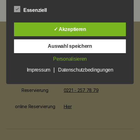
→
Halve Hahn
Essenziell
✓ Akzeptieren
Impressum
Datenschutz
Auswahl speichern
Personalisieren
Öffnungszeiten
So. ab 12 Uhr
Mo bis Mi. ab 17 Uhr
|
Impressum
Datenschutzbedingungen
Do. bis Sa. ab 12 Uhr
Reservierung
0221 - 257 78 79
online Reservierung
Hier