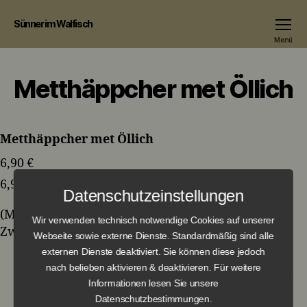
Sünner im Walfisch
Menü
Metthäppcher met Öllich
Metthäppcher met Öllich
6,90 €
6,90 €
Datenschutzeinstellungen
(Mett auf Brötchen oder Schwarzbrot mit
Wir verwenden technisch notwendige Cookies auf unserer
Zwiebel)
Webseite sowie externe Dienste. Standardmäßig sind alle
externen Dienste deaktiviert. Sie können diese jedoch
nach belieben aktivieren & deaktivieren. Für weitere
Informationen lesen Sie unsere
Datenschutzbestimmungen.
←
Kölsche Kaviar met Röggelche