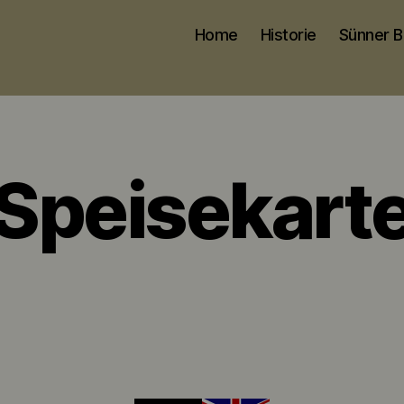
Home
Historie
Sünner B
Speisekart