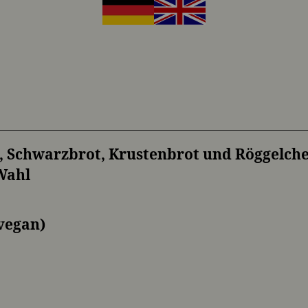
, Schwarzbrot, Krustenbrot und Röggelch
Wahl
vegan)