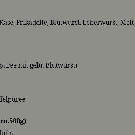
äse, Frikadelle, Blutwurst, Leberwurst, Mett
püree mit gebr. Blutwurst)
ffelpüree
ca.500g)
ebeln