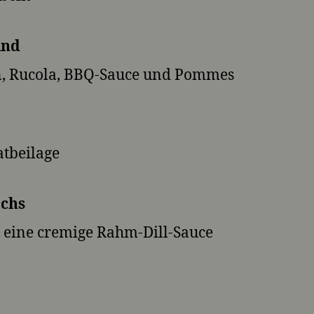
ind
n, Rucola, BBQ-Sauce und Pommes
atbeilage
achs
d eine cremige Rahm-Dill-Sauce