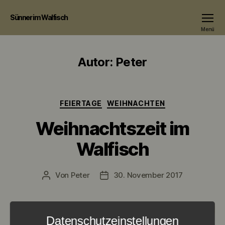
Sünner im Walfisch
Menü
Autor:
Peter
Kategorien
FEIERTAGE
WEIHNACHTEN
Weihnachtszeit im
Walfisch
Von
Peter
30. November 2017
Beitragsautor
Veröffentlichungsdatum
Datenschutzeinstellungen