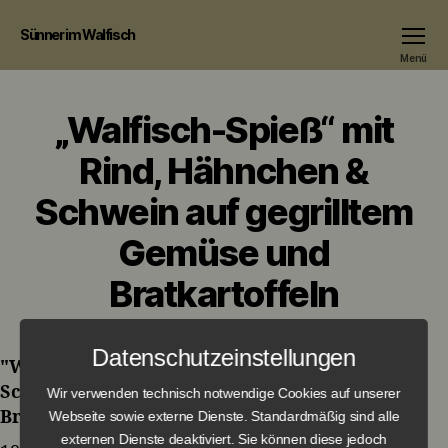
Sünner im Walfisch
Menü
„Walfisch-Spieß“ mit
Rind, Hähnchen &
Schwein auf gegrilltem
Gemüse und
Bratkartoffeln
Datenschutzeinstellungen
"Walfisch-Spieß" mit Rind, Hähnchen &
Schwein auf gegrilltem Gemüse und
Wir verwenden technisch notwendige Cookies auf unserer
Bratkartoffeln
Webseite sowie externe Dienste. Standardmäßig sind alle
externen Dienste deaktiviert. Sie können diese jedoch