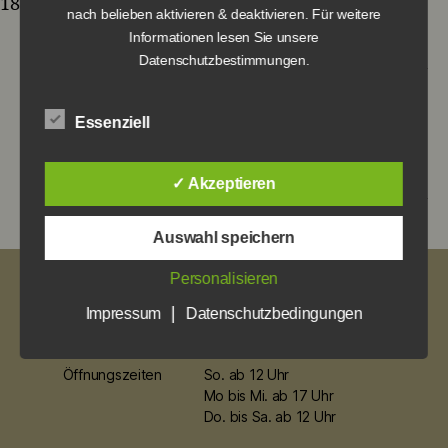
18,90 €
nach belieben aktivieren & deaktivieren. Für weitere
Informationen lesen Sie unsere
Datenschutzbestimmungen.
←
Knusprige Maishähnchenbrust auf
Essenziell
Champignonragout mit Äpfeln & Drillingen
→
Rheinischer Sauerbraten mit Rotkohl und Kloß
✓ Akzeptieren
Auswahl speichern
Personalisieren
Impressum
|
Impressum
Datenschutzbedingungen
Datenschutz
Öffnungszeiten
So. ab 12 Uhr
Mo bis Mi. ab 17 Uhr
Do. bis Sa. ab 12 Uhr