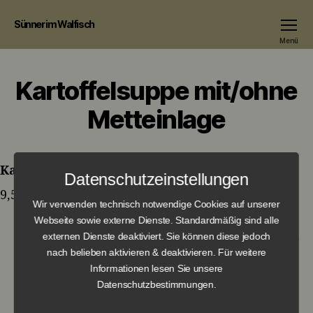
Sünner im Walfisch
Menü
Kartoffelsuppe mit/ohne
Metteinlage
Kartoffelsuppe mit/ohne Metteinlage
Datenschutzeinstellungen
9,50 € / 7,90 €
Wir verwenden technisch notwendige Cookies auf unserer
Webseite sowie externe Dienste. Standardmäßig sind alle
externen Dienste deaktiviert. Sie können diese jedoch
nach belieben aktivieren & deaktivieren. Für weitere
←
Kartoffel-Champignon Strudel mit
Informationen lesen Sie unsere
Rahmwirsing
Datenschutzbestimmungen.
→
Metthäppcher met Öllich