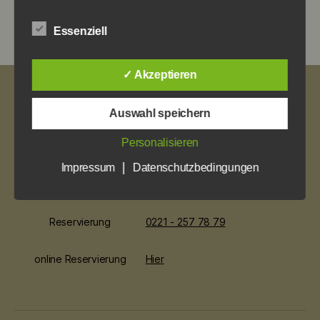
Röggelchendazu unsere hausgemachten
Dips zur Wahl
Essenziell
✓ Akzeptieren
Impressum
Auswahl speichern
Datenschutz
Personalisieren
Öffnungszeiten
So. ab 12 Uhr
|
Impressum
Datenschutzbedingungen
Mo bis Mi. ab 17 Uhr
Do. bis Sa. ab 12 Uhr
Reservierung
0221 - 257 78 79
online Reservierung
Hier