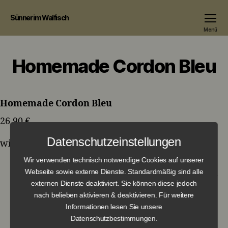
Sünner im Walfisch
Menü
Homemade Cordon Bleu
Homemade Cordon Bleu
26,90 €
Datenschutzeinstellungen
with cranberries, French fries and salad
Wir verwenden technisch notwendige Cookies auf unserer
Webseite sowie externe Dienste. Standardmäßig sind alle
externen Dienste deaktiviert. Sie können diese jedoch
←
Hausgemachtes Cordon Bleu
nach belieben aktivieren & deaktivieren. Für weitere
Informationen lesen Sie unsere
→
Brotauswahl aus Weizenbaguette,
Datenschutzbestimmungen.
Schwarzbrot, Krustenbrot und