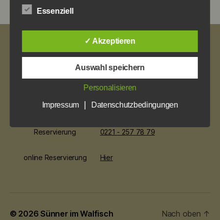
Essenziell
✓ Akzeptieren
Impressum
Datenschutz
Auswahl speichern
Öffnungszeiten
So. ab 12 Uhr
Personalisieren
Mo bis Mi. ab 17 Uhr
|
Impressum
Datenschutzbedingungen
Do. bis Sa. ab 12 Uhr
Reservierung
0221 - 257 78 79
online Reservierung
Hier
© 2026
Sünner im Walfisch
Nach oben
↑