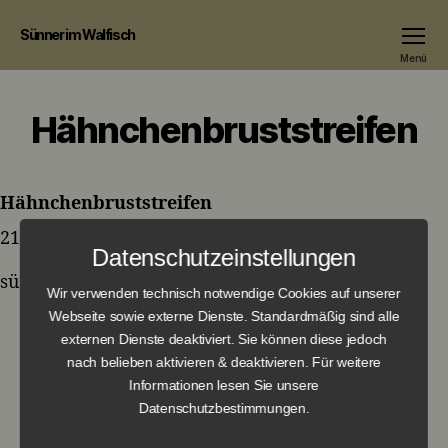
Sünner im Walfisch
Menü
Hähnchenbruststreifen
Hähnchenbruststreifen
21,50 €
Datenschutzeinstellungen
süss-pikant karamellisiert auf buntem Salat
Wir verwenden technisch notwendige Cookies auf unserer
Webseite sowie externe Dienste. Standardmäßig sind alle
externen Dienste deaktiviert. Sie können diese jedoch
nach belieben aktivieren & deaktivieren. Für weitere
←
Kölsche Tapas-Teller
Informationen lesen Sie unsere
Datenschutzbestimmungen.
→
Ziegenkäse im Brickteig mit Honig und
Rosmarin auf buntem Salat