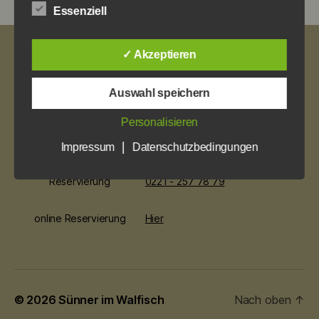
Essenziell
Impressum
✓ Akzeptieren
Datenschutz
Auswahl speichern
Öffnungszeiten
So. ab 12 Uhr
Personalisieren
Mo bis Mi. ab 17 Uhr
Do. bis Sa. ab 12 Uhr
|
Impressum
Datenschutzbedingungen
Reservierung
0221 - 257 78 79
online Reservierung
Hier
© 2026
Sünner im Walfisch
Nach oben
↑