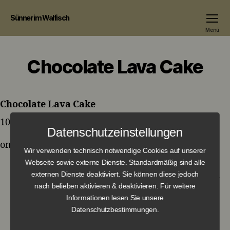
Sünner im Walfisch
Menü
Chocolate Lava Cake
Chocolate Lava Cake
10,90 €
Datenschutzeinstellungen
on vanilla-ice cream in almond brittle
Wir verwenden technisch notwendige Cookies auf unserer
Webseite sowie externe Dienste. Standardmäßig sind alle
externen Dienste deaktiviert. Sie können diese jedoch
nach belieben aktivieren & deaktivieren. Für weitere
←
Creamed Savoy / Red Cabbage
Informationen lesen Sie unsere
Datenschutzbestimmungen.
→
Small homemade red fruit pudding with
vanilla ice cream