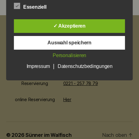
Essenziell
✓ Akzeptieren
Impressum
Datenschutz
Auswahl speichern
Öffnungszeiten
So. ab 12 Uhr
Personalisieren
Mo bis Mi. ab 17 Uhr
|
Impressum
Datenschutzbedingungen
Do. bis Sa. ab 12 Uhr
Reservierung
0221 - 257 78 79
online Reservierung
Hier
© 2026
Sünner im Walfisch
Nach oben
↑