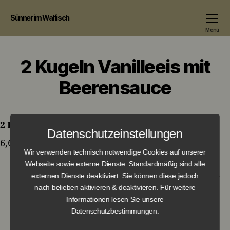
Sünner im Walfisch
Menü
2 Kugeln Vanilleeis mit
Beerensauce
2 Kugeln Vanilleeis mit Beerensauce
Datenschutzeinstellungen
6,60 €
Wir verwenden technisch notwendige Cookies auf unserer
Webseite sowie externe Dienste. Standardmäßig sind alle
externen Dienste deaktiviert. Sie können diese jedoch
nach belieben aktivieren & deaktivieren. Für weitere
←
Mini Rote Grütze & Vanilleeis
Informationen lesen Sie unsere
Datenschutzbestimmungen.
→
Potato soup with/without pork sausage