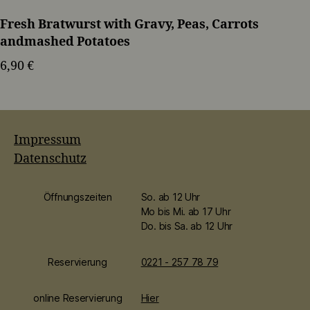
Fresh Bratwurst with Gravy, Peas, Carrots
andmashed Potatoes
6,90 €
Impressum
Datenschutz
Öffnungszeiten
So. ab 12 Uhr
Mo bis Mi. ab 17 Uhr
Do. bis Sa. ab 12 Uhr
Reservierung
0221 - 257 78 79
online Reservierung
Hier