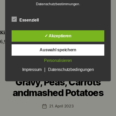
French Fries
Datenschutzbestimmungen.
21. April 2023
Veröffentlichungsdatum
Essenziell
Kid‘s Schnitzel with French Fries
✓ Akzeptieren
6,90 €
Auswahl speichern
Personalisieren
Fresh Bratwurst with
|
Impressum
Datenschutzbedingungen
Gravy, Peas, Carrots
andmashed Potatoes
21. April 2023
Veröffentlichungsdatum