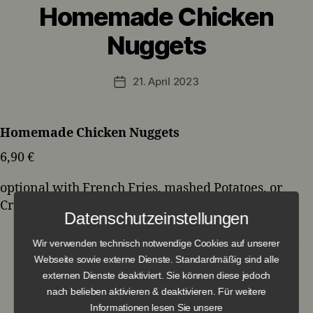
Homemade Chicken
Nuggets
21. April 2023
Veröffentlichungsdatum
Homemade Chicken Nuggets
6,90 €
optional with French Fries, mashed Potatoes, or
Croquettes
Datenschutzeinstellungen
Wir verwenden technisch notwendige Cookies auf unserer
Webseite sowie externe Dienste. Standardmäßig sind alle
externen Dienste deaktiviert. Sie können diese jedoch
Kid‘s Schnitzel with
nach belieben aktivieren & deaktivieren. Für weitere
Informationen lesen Sie unsere